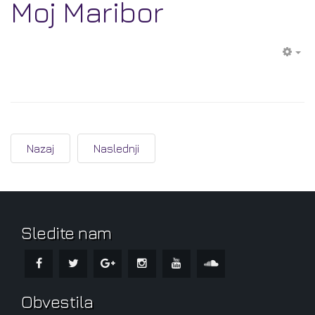
Moj Maribor
EM
Nazaj
Naslednji
Sledite nam
Obvestila