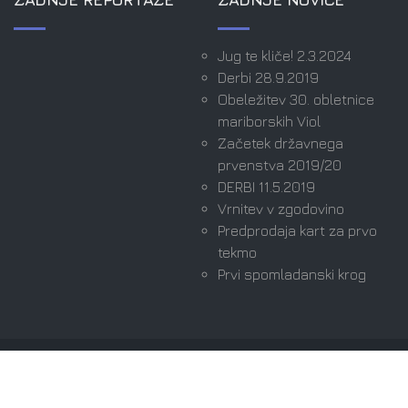
Jug te kliče! 2.3.2024
Derbi 28.9.2019
Obeležitev 30. obletnice
mariborskih Viol
Začetek državnega
prvenstva 2019/20
DERBI 11.5.2019
Vrnitev v zgodovino
Predprodaja kart za prvo
tekmo
Prvi spomladanski krog
Avtorske pravice © 2026 Viole Maribor | Ultras since
1989. Vse pravice pridržane.