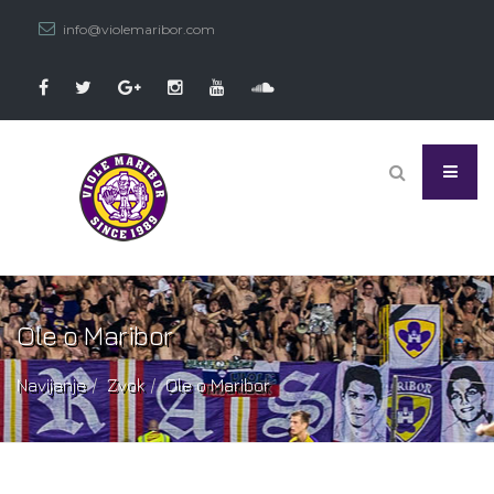
info@violemaribor.com
Ole o Maribor
Navijanje
Zvok
Ole o Maribor