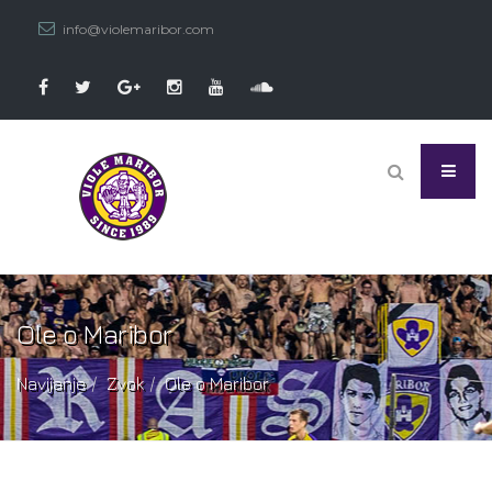
info@violemaribor.com
Ole o Maribor
Navijanje
Zvok
Ole o Maribor