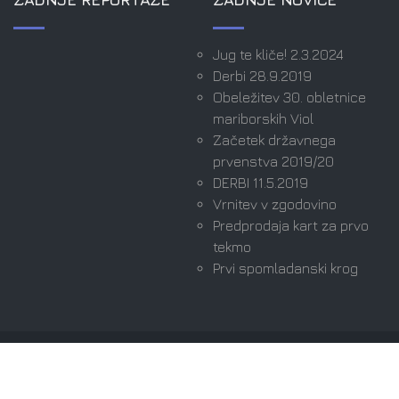
Jug te kliče! 2.3.2024
Derbi 28.9.2019
Obeležitev 30. obletnice
mariborskih Viol
Začetek državnega
prvenstva 2019/20
DERBI 11.5.2019
Vrnitev v zgodovino
Predprodaja kart za prvo
tekmo
Prvi spomladanski krog
Avtorske pravice © 2026 Viole Maribor | Ultras since
1989. Vse pravice pridržane.