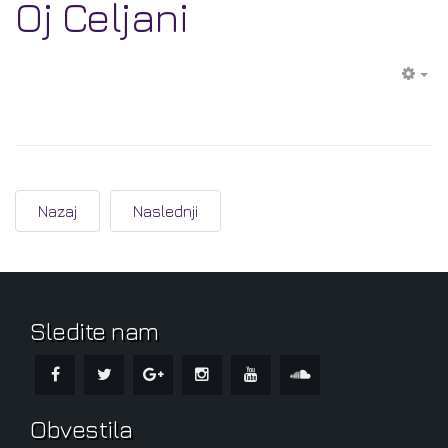
Oj Celjani
EM
Nazaj
Naslednji
Sledite nam
Obvestila