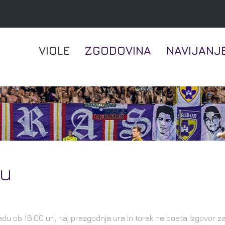
VIOLE
ZGODOVINA
NAVIJANJ
ju
du ob 16.00 uri, naj prezgodnja ura in torek ne bosta izgovor z