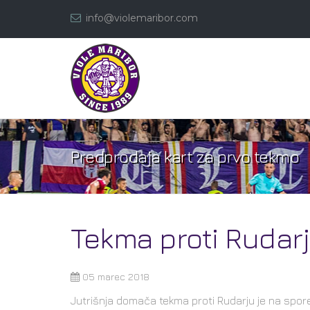
info@violemaribor.com
Predprodaja kart za prvo tekmo
Tekma proti Rudar
05 marec 2018
Jutrišnja domača tekma proti Rudarju je na spore