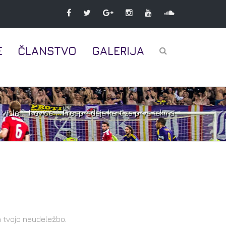
E
ČLANSTVO
GALERIJA
Viole
Novice
Predprodaja kart za prvo tekmo
a tvojo neudeležbo.