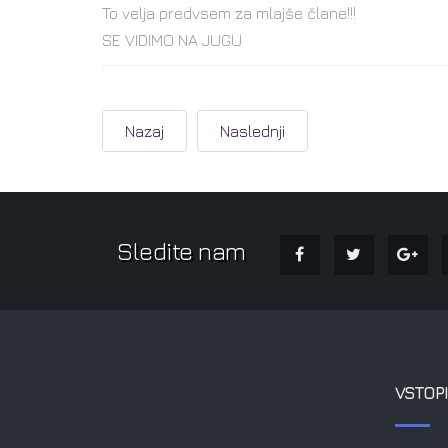
To velja predvsem za mlajše člane!!!
SE VIDIMO NA JUGU
Nazaj
Naslednji
Sledite nam
VSTOPI