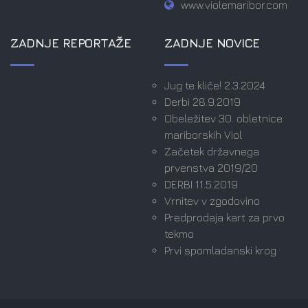
www.violemaribor.com
ZADNJE REPORTAŽE
ZADNJE NOVICE
Jug te kliče! 2.3.2024
Derbi 28.9.2019
Obeležitev 30. obletnice
mariborskih Viol
Začetek državnega
prvenstva 2019/20
DERBI 11.5.2019
Vrnitev v zgodovino
Predprodaja kart za prvo
tekmo
Prvi spomladanski krog