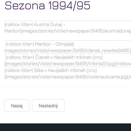
Sezona 1994/95
{rokbox title=| Austria Dunaj -
Maribor|}images/stories/Viole/newspaper/9495/austriadunaj.
{rokbox title=| Maribor - Olimpija|}
images/stories/Viole/newspaper/9495/clanek_resetke9495.j
{rokbox title=| Članek v Navijaških tribinah (cro)
|}images/stories/Viole/newspaper/9495/tribina20.jpg{/rokbox
{rokbox title=| Slika v Navijaških tribinah (cro)
|}images/stories/Viole/newspaper/9495/violenaulicama.jpg{/
Nazaj
Naslednji