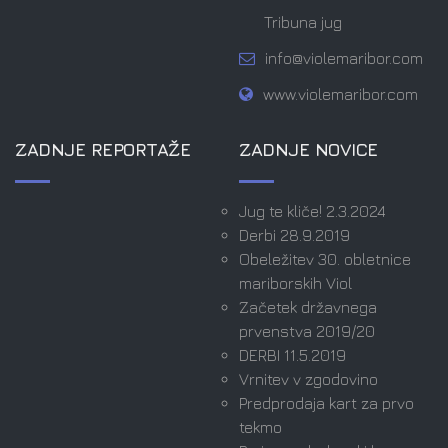
Tribuna jug
info@violemaribor.com
www.violemaribor.com
ZADNJE REPORTAŽE
ZADNJE NOVICE
Jug te kliče! 2.3.2024
Derbi 28.9.2019
Obeležitev 30. obletnice
mariborskih Viol
Začetek državnega
prvenstva 2019/20
DERBI 11.5.2019
Vrnitev v zgodovino
Predprodaja kart za prvo
tekmo