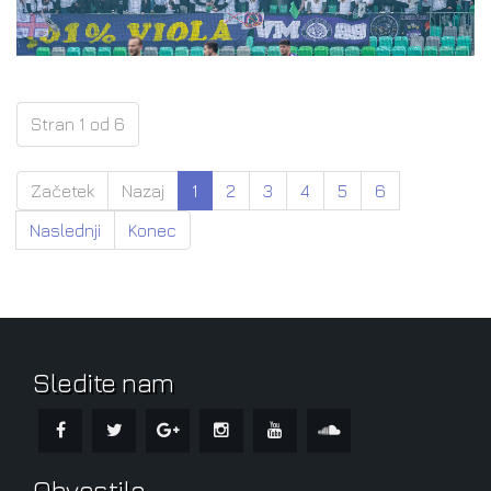
Stran 1 od 6
Začetek
Nazaj
1
2
3
4
5
6
Naslednji
Konec
Sledite nam
Obvestila