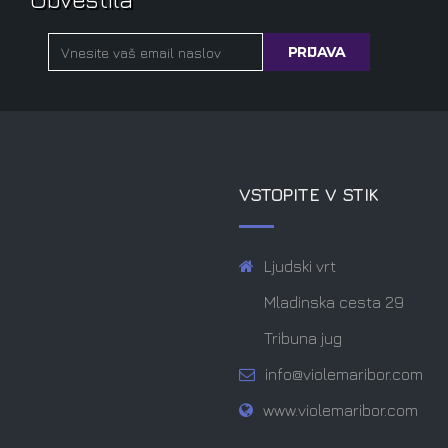
VSTOPITE V STIK
Ljudski vrt
Mladinska cesta 29
Tribuna jug
info@violemaribor.com
www.violemaribor.com