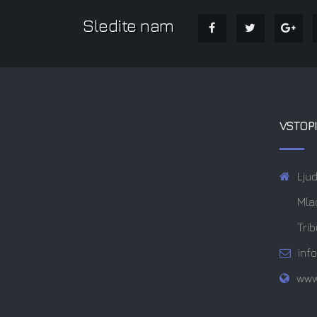
Sledite nam
VSTOPI
Ljud
Mla
Trib
inf
www