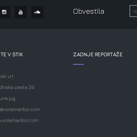
Obvestila
TE V STIK
ZADNJE REPORTAŽE
ski vrt
dinska cesta 29
una jug
o@violemaribor.com
.violemaribor.com