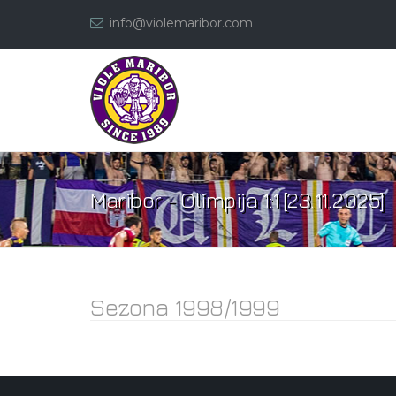
info@violemaribor.com
Maribor - Olimpija 1:1 [23.11.2025]
Sezona 1998/1999