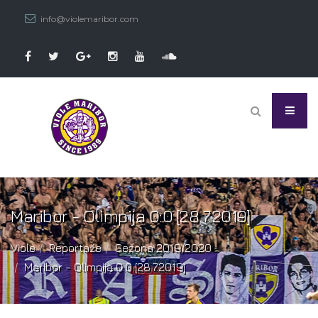
info@violemaribor.com
Maribor - Olimpija 0:0 [28.7.2019]
Viole
Reportaže
Sezona 2019/2020
Maribor - Olimpija 0:0 [28.7.2019]