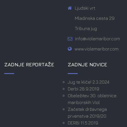
Ljudski vrt
Mladinska cesta 29
Tribuna jug
info@violemaribor.com
www.violemaribor.com
ZADNJE REPORTAŽE
ZADNJE NOVICE
Jug te kliče! 2.3.2024
Derbi 28.9.2019
Obeležitev 30. obletnice
mariborskih Viol
Začetek državnega
prvenstva 2019/20
DERBI 11.5.2019