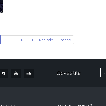
8
9
10
11
Naslednji
Konec
Obvestila