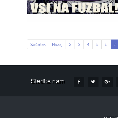
Začetek
Nazaj
2
3
4
5
6
7
Sledite nam