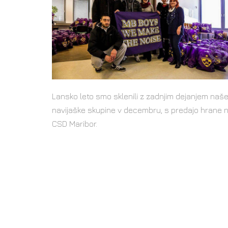
Lansko leto smo sklenili z zadnjim dejanjem naš
navijaške skupine v decembru, s predajo hrane 
CSD Maribor.