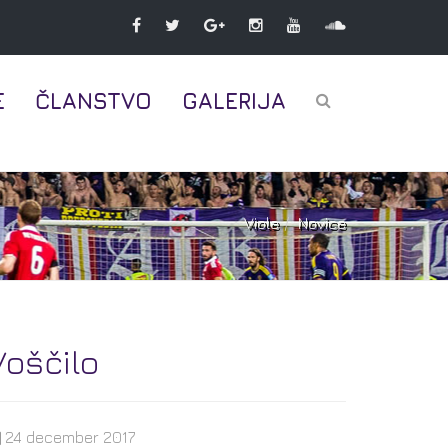
E
ČLANSTVO
GALERIJA
Viole
Novice
Voščilo
24 december 2017