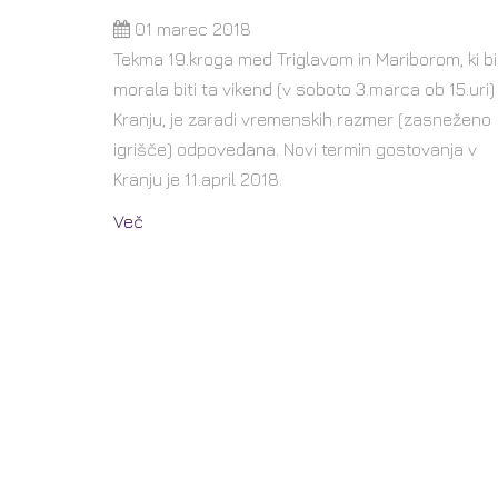
01 marec 2018
Tekma 19.kroga med Triglavom in Mariborom, ki bi
morala biti ta vikend (v soboto 3.marca ob 15.uri)
Kranju, je zaradi vremenskih razmer (zasneženo
igrišče) odpovedana. Novi termin gostovanja v
Kranju je 11.april 2018.
Več