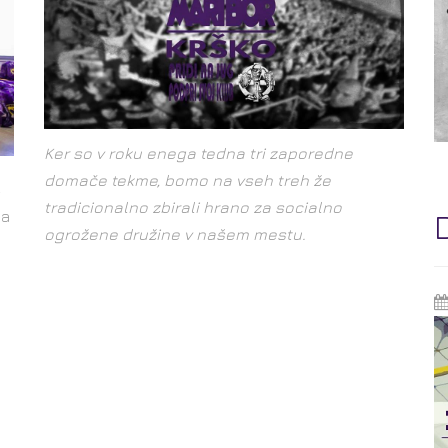
Ker so v roku enega tedna tri zaporedne
domače tekme, bomo na vseh treh že
e
tradicionalno zbirali hrano za socialno
na
ogrožene družine v našem mestu.