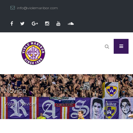
info@violemaribor.com
Novice
Viole
Novice