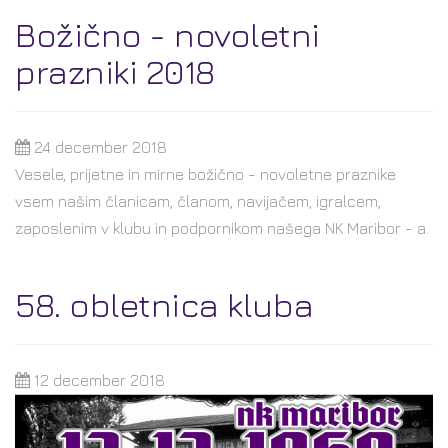
Božično - novoletni
prazniki 2018
24 december 2018
Vesele, prijetne in mirne božično - novoletne praznike
vsem našim članicam, članom, navijačem, igralcem,
zaposlenim v klubu in podpornikom našega NK Maribor - a.
58. obletnica kluba
12 december 2018