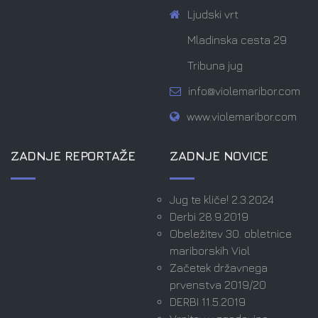
Ljudski vrt
Mladinska cesta 29
Tribuna jug
info@violemaribor.com
www.violemaribor.com
ZADNJE REPORTAŽE
ZADNJE NOVICE
Jug te kliče! 2.3.2024
Derbi 28.9.2019
Obeležitev 30. obletnice
mariborskih Viol
Začetek državnega
prvenstva 2019/20
DERBI 11.5.2019