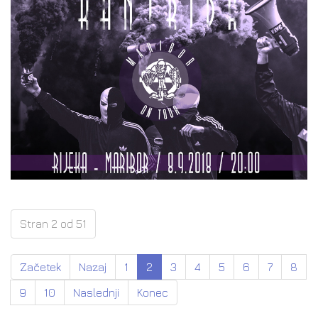
Stran 2 od 51
Začetek
Nazaj
1
2
3
4
5
6
7
8
9
10
Naslednji
Konec