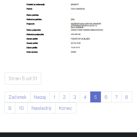
Stran 5 od 51
Začetek
Nazaj
1
2
3
4
5
6
7
8
9
10
Naslednji
Konec