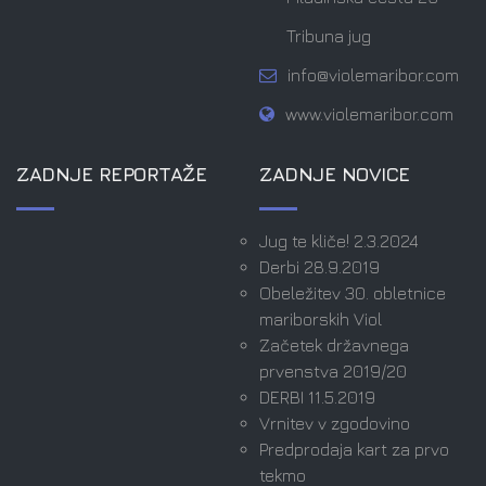
Tribuna jug
info@violemaribor.com
www.violemaribor.com
ZADNJE REPORTAŽE
ZADNJE NOVICE
Jug te kliče! 2.3.2024
Derbi 28.9.2019
Obeležitev 30. obletnice
mariborskih Viol
Začetek državnega
prvenstva 2019/20
DERBI 11.5.2019
Vrnitev v zgodovino
Predprodaja kart za prvo
tekmo