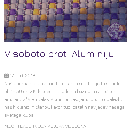
V soboto proti Aluminiju
17 april 2018
Naša borba na terenu in tribunah se nadaljuje to soboto
ob 16.50 uri v Kidričevem. Glede na bližino in sproščen
ambient v "šterntalski šumi", pričakujemo dobro udeležbo
naših članic in članov, kakor tudi ostalih navijačev našega
svetega kluba.
MOČ TI DAJE TVOJA VOJSKA VIJOL'ČNA!