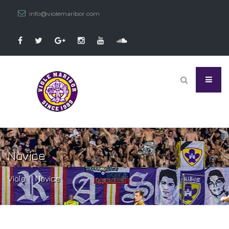
info@violemaribor.com
Novice
Viole
Novice