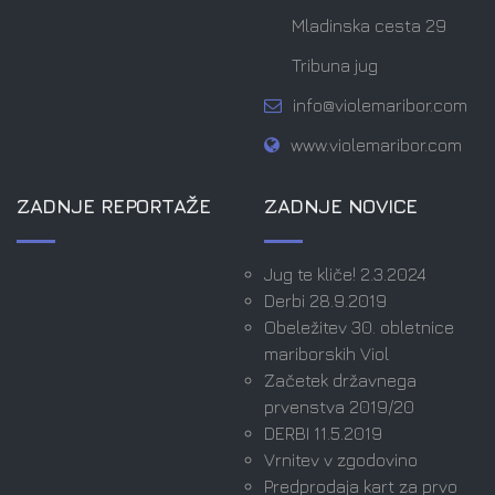
Mladinska cesta 29
Tribuna jug
info@violemaribor.com
www.violemaribor.com
ZADNJE REPORTAŽE
ZADNJE NOVICE
Jug te kliče! 2.3.2024
Derbi 28.9.2019
Obeležitev 30. obletnice
mariborskih Viol
Začetek državnega
prvenstva 2019/20
DERBI 11.5.2019
Vrnitev v zgodovino
Predprodaja kart za prvo