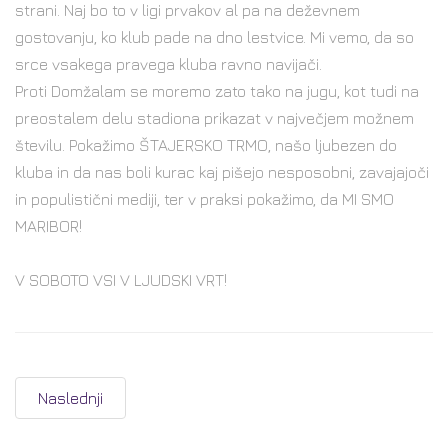
strani. Naj bo to v ligi prvakov al pa na deževnem
gostovanju, ko klub pade na dno lestvice. Mi vemo, da so
srce vsakega pravega kluba ravno navijači.
Proti Domžalam se moremo zato tako na jugu, kot tudi na
preostalem delu stadiona prikazat v največjem možnem
številu. Pokažimo ŠTAJERSKO TRMO, našo ljubezen do
kluba in da nas boli kurac kaj pišejo nesposobni, zavajajoči
in populistični mediji, ter v praksi pokažimo, da MI SMO
MARIBOR!
V SOBOTO VSI V LJUDSKI VRT!
Naslednji