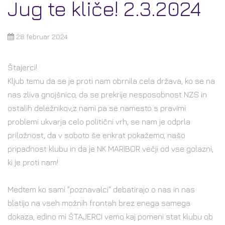
Jug te kliče! 2.3.2024
28 februar 2024
Štajerci!
Kljub temu da se je proti nam obrnila cela država, ko se na
nas zliva gnojšnico, da se prekrije nesposobnost NZS in
ostalih deležnikov,z nami pa se namesto s pravimi
problemi ukvarja celo politični vrh, se nam je odprla
priložnost, da v soboto še enkrat pokažemo, našo
pripadnost klubu in da je NK MARIBOR večji od vse golazni,
ki je proti nam!
Medtem ko sami "poznavalci" debatirajo o nas in nas
blatijo na vseh možnih frontah brez enega samega
dokaza, edino mi ŠTAJERCI vemo kaj pomeni stat klubu ob