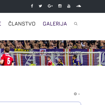
E
ČLANSTVO
GALERIJA
Članstvo
Pristopni obrazec
EMPTY