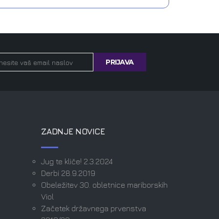
ZADNJE NOVICE
Jug te kliče! 2.3.2024
Derbi 28.9.2019
Obeležitev 30. obletnice mariborskih
Viol
Začetek državnega prvenstva