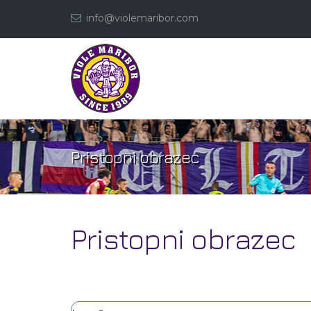
info@violemaribor.com
Pristopni obrazec
Pristopni obrazec