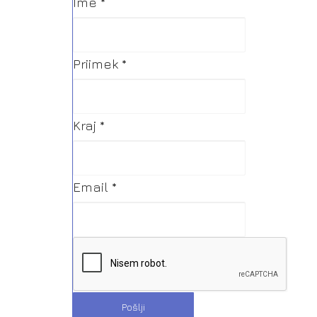
Ime *
Priimek *
Kraj *
Email *