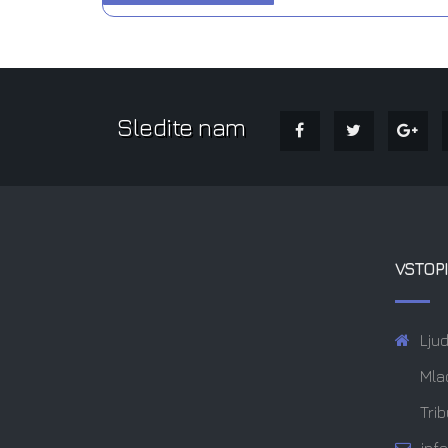
Sledite nam
VSTOPI
Ljud
Mla
Trib