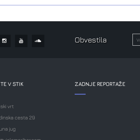
Obvestila
TE V STIK
ZADNJE REPORTAŽE
ski vrt
dinska cesta 29
una jug